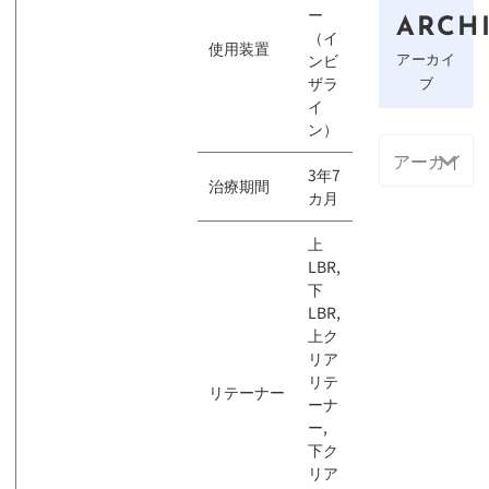
ー
ARCH
（イ
使用装置
アーカイ
ンビ
ザラ
ブ
イ
ン）
3年7
治療期間
カ月
上
LBR,
下
LBR,
上ク
リア
リテ
リテーナー
ーナ
ー,
下ク
リア