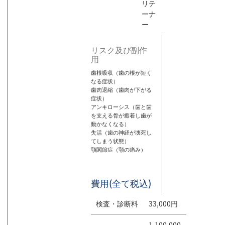
リテ
ーナ
ー
リスク及び副作
用
歯根吸収（歯の根が短く
なる症状）
歯肉退縮（歯肉が下がる
症状）
アンキローシス（歯と歯
を支える骨が癒着し歯が
動かなくなる）
失活（歯の神経が壊死し
てしまう状態）
顎関節症（顎の痛み）
費用(全て税込)
検査・診断料
33,000円
1,100,000