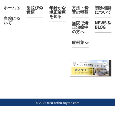
ホーム
歯並びの
年齢から
方法・装
初診相談
種類
矯正治療
置の種類
について
を知る
当院につ
いて
当院で矯
NEWS &
正治療中
BLOG
の方へ
症例集
© 2026 nico-ortho-toyota.com