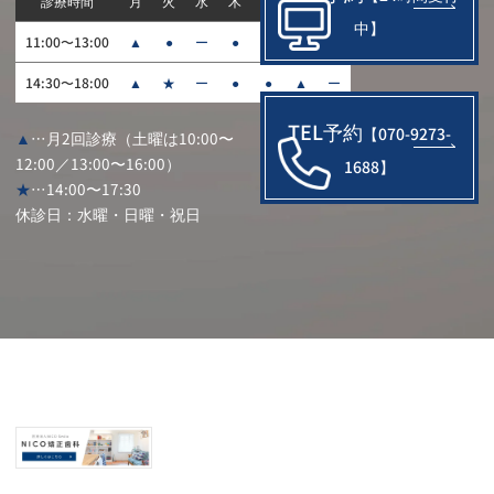
診療時間
月
火
水
木
金
土
日
中】
11:00〜13:00
▲
●
ー
●
●
▲
ー
14:30〜18:00
▲
★
ー
●
●
▲
ー
TEL予約
【070-9273-
▲
…月2回診療（土曜は10:00〜
12:00／13:00〜16:00）
1688】
★
…14:00〜17:30
休診日：水曜・日曜・祝日