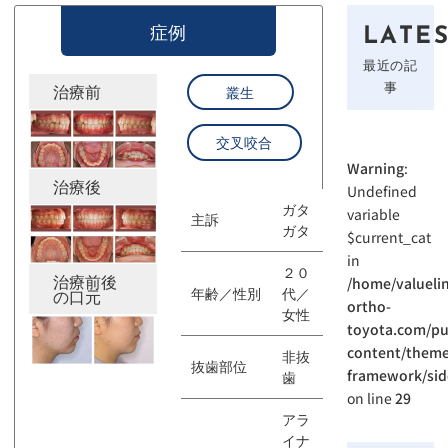
症例
LATE
最近の記
事
治療前
叢生
交叉咬合
Warning
:
治療後
Undefined
ガタ
variable
主訴
ガタ
$current_cat
in
２０
治療前後
/home/valuelin
年齢／性別
代／
の口元
ortho-
女性
toyota.com/pu
content/theme
非抜
抜歯部位
framework/sid
歯
on line
29
アラ
イナ