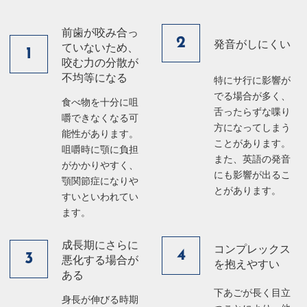
前歯が咬み合っ
2
発音がしにくい
ていないため、
1
咬む力の分散が
不均等になる
特にサ行に影響が
でる場合が多く、
食べ物を十分に咀
舌ったらずな喋り
嚼できなくなる可
方になってしまう
能性があります。
ことがあります。
咀嚼時に顎に負担
また、英語の発音
がかかりやすく、
にも影響が出るこ
顎関節症になりや
とがあります。
すいといわれてい
ます。
成長期にさらに
コンプレックス
4
3
悪化する場合が
を抱えやすい
ある
下あごが長く目立
身長が伸びる時期