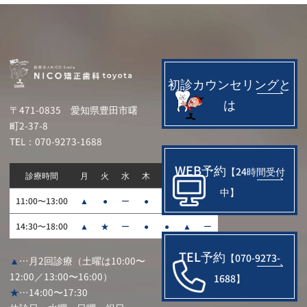
初診カウンセリングと
は
〒471-0835
愛知県豊田市曙
町2-37-8
TEL：070-9273-1688
WEB予約
【24時間受付
診療時間
月
火
水
木
金
土
日
中】
11:00〜13:00
▲
●
ー
●
●
▲
ー
14:30〜18:00
▲
★
ー
●
●
▲
ー
TEL予約
【070-9273-
▲
…月2回診療（土曜は10:00〜
12:00／13:00〜16:00）
1688】
★
…14:00〜17:30