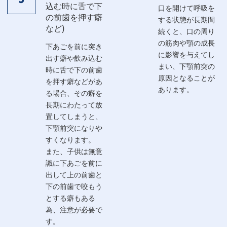
3
込む時に舌で下
口を開けて呼吸を
の前歯を押す癖
する状態が長期間
など)
続くと、口の周り
の筋肉や顎の成長
下あごを前に突き
に影響を与えてし
出す癖や飲み込む
まい、下顎前突の
時に舌で下の前歯
原因となることが
を押す癖などがあ
あります。
る場合、その癖を
長期にわたって放
置してしまうと、
下顎前突になりや
すくなります。
また、子供は無意
識に下あごを前に
出して上の前歯と
下の前歯で咬もう
とする癖もある
為、注意が必要で
す。