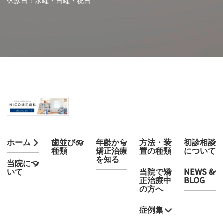
休診日：水曜・日曜・祝日
ホーム
歯並びの
年齢から
方法・装
初診相談
種類
矯正治療
置の種類
について
を知る
当院につ
いて
当院で矯
NEWS &
正治療中
BLOG
の方へ
症例集