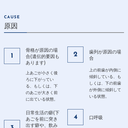
CAUSE
原因
骨格が原因の場
歯列が原因の場
2
1
合(遺伝的要因も
合
あります)
上の前歯が内側に
上あごが小さく後
傾斜している、も
ろに下がってい
しくは、下の前歯
る、もしくは、下
が外側に傾斜して
のあごが大きく前
いる状態。
に出ている状態。
日常生活の癖(下
4
口呼吸
あごを前に突き
出す癖や、飲み